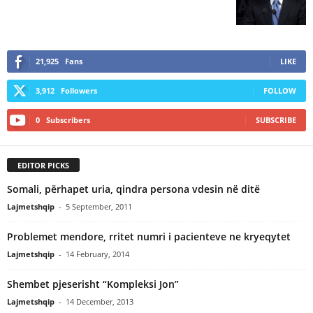
21,925
Fans
LIKE
3,912
Followers
FOLLOW
0
Subscribers
SUBSCRIBE
EDITOR PICKS
Somali, përhapet uria, qindra persona vdesin në ditë
Lajmetshqip
-
5 September, 2011
Problemet mendore, rritet numri i pacienteve ne kryeqytet
Lajmetshqip
-
14 February, 2014
Shembet pjeserisht “Kompleksi Jon”
Lajmetshqip
-
14 December, 2013