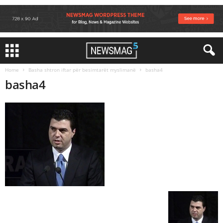
Home
Basha shtron iftar për besimtarët myslimanë
basha4
basha4