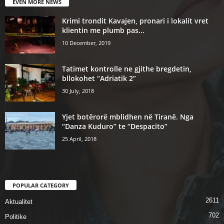
EVEN MORE NEWS
Krimi trondit Kavajen, pronari i lokalit vret
klientin me plumb pas...
10 December, 2019
Tatimet kontrolle ne gjithe bregdetin,
bllokohet “Adriatik 2”
30 July, 2018
Yjet botërorë mblidhen në Tiranë. Nga
“Danza Kuduro” te “Despacito”
25 April, 2018
POPULAR CATEGORY
2611
Aktualitet
702
Politike