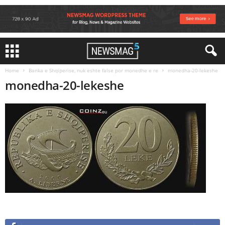
Home
Banka e Shqiperise, nuk eshte false por monedhe e re
monedha-20-lekeshe
monedha-20-lekeshe