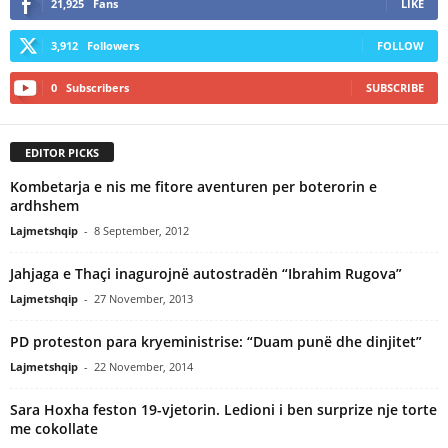
21,925
Fans
LIKE
3,912
Followers
FOLLOW
0
Subscribers
SUBSCRIBE
EDITOR PICKS
Kombetarja e nis me fitore aventuren per boterorin e
ardhshem
Lajmetshqip
-
8 September, 2012
Jahjaga e Thaçi inagurojnë autostradën “Ibrahim Rugova”
Lajmetshqip
-
27 November, 2013
PD proteston para kryeministrise: “Duam punë dhe dinjitet”
Lajmetshqip
-
22 November, 2014
Sara Hoxha feston 19-vjetorin. Ledioni i ben surprize nje torte
me cokollate