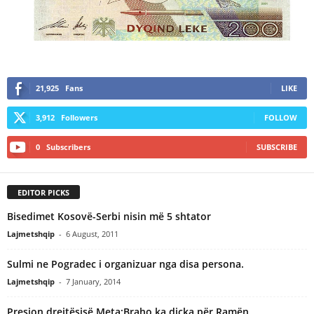
21,925
Fans
LIKE
3,912
Followers
FOLLOW
0
Subscribers
SUBSCRIBE
EDITOR PICKS
Bisedimet Kosovë-Serbi nisin më 5 shtator
Lajmetshqip
-
6 August, 2011
Sulmi ne Pogradec i organizuar nga disa persona.
Lajmetshqip
-
7 January, 2014
Presion drejtësisë,Meta:Braho ka diçka për Ramën