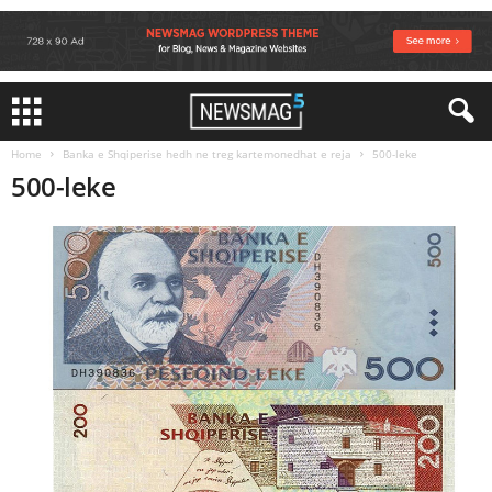
Home
Banka e Shqiperise hedh ne treg kartemonedhat e reja
500-leke
500-leke