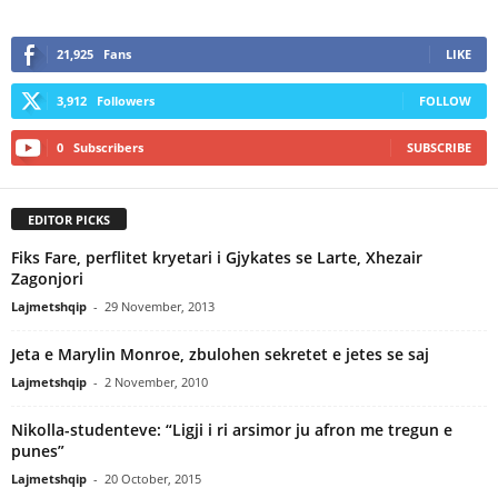
21,925
Fans
LIKE
3,912
Followers
FOLLOW
0
Subscribers
SUBSCRIBE
EDITOR PICKS
Fiks Fare, perflitet kryetari i Gjykates se Larte, Xhezair
Zagonjori
Lajmetshqip
-
29 November, 2013
Jeta e Marylin Monroe, zbulohen sekretet e jetes se saj
Lajmetshqip
-
2 November, 2010
Nikolla-studenteve: “Ligji i ri arsimor ju afron me tregun e
punes”
Lajmetshqip
-
20 October, 2015