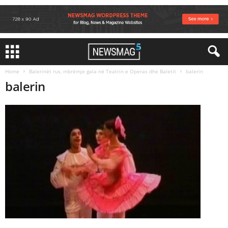
Home
Balerinët rus, mbrëmje gala në Teatrin e Operas dhe Baletit
balerin
balerin