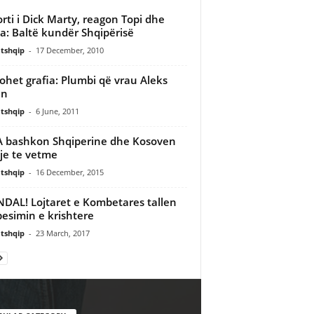
rti i Dick Marty, reagon Topi dhe
: Baltë kundër Shqipërisë
tshqip
-
17 December, 2010
ohet grafia: Plumbi që vrau Aleks
ën
tshqip
-
6 June, 2011
 bashkon Shqiperine dhe Kosoven
je te vetme
tshqip
-
16 December, 2015
DAL! Lojtaret e Kombetares tallen
esimin e krishtere
tshqip
-
23 March, 2017