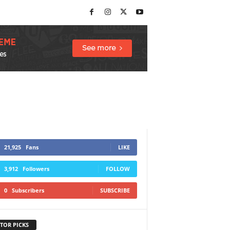
21,925
Fans
LIKE
3,912
Followers
FOLLOW
0
Subscribers
SUBSCRIBE
TOR PICKS