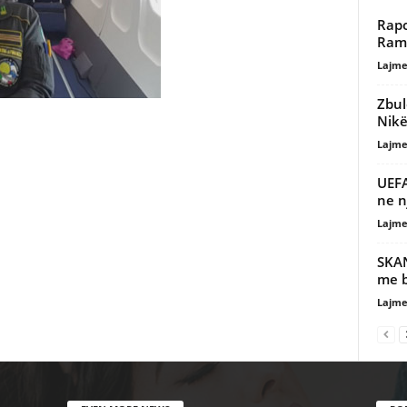
Rapo
Rama
Lajme
Zbul
Nik
Lajme
UEFA
ne n
Lajme
SKAN
me b
Lajme