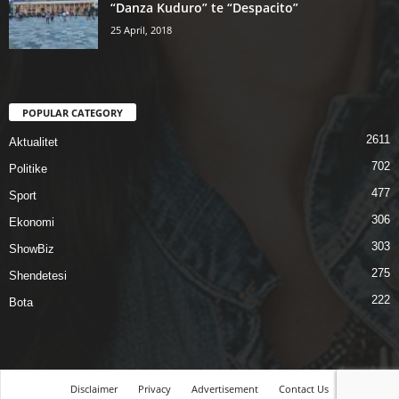
“Danza Kuduro” te “Despacito”
25 April, 2018
POPULAR CATEGORY
2611
Aktualitet
702
Politike
477
Sport
306
Ekonomi
303
ShowBiz
275
Shendetesi
222
Bota
Disclaimer
Privacy
Advertisement
Contact Us