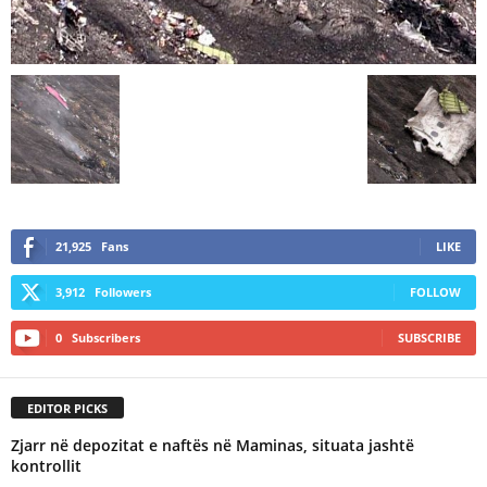
21,925
Fans
LIKE
3,912
Followers
FOLLOW
0
Subscribers
SUBSCRIBE
EDITOR PICKS
Zjarr në depozitat e naftës në Maminas, situata jashtë
kontrollit