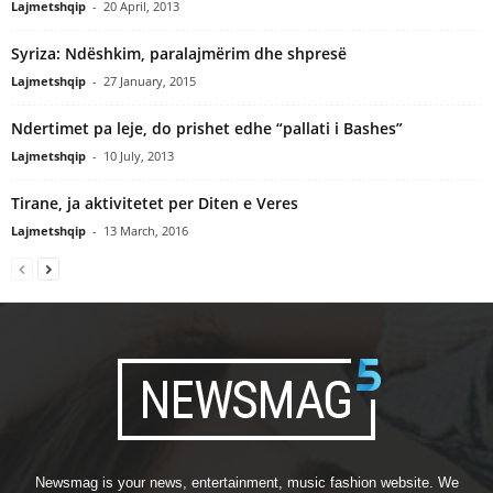
Lajmetshqip
-
20 April, 2013
Syriza: Ndëshkim, paralajmërim dhe shpresë
Lajmetshqip
-
27 January, 2015
Ndertimet pa leje, do prishet edhe “pallati i Bashes”
Lajmetshqip
-
10 July, 2013
Tirane, ja aktivitetet per Diten e Veres
Lajmetshqip
-
13 March, 2016
Newsmag is your news, entertainment, music fashion website. We