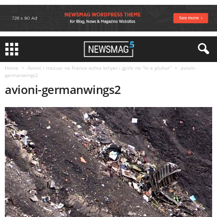
Home
Avioni i rrezuar ne France eshte kthyer i gjithi ne “hi e pluhur”
avioni-
germanwings2
avioni-germanwings2