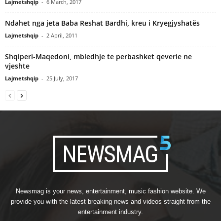
Lajmetshqip
-
6 March, 2017
Ndahet nga jeta Baba Reshat Bardhi, kreu i Kryegjyshatës
Lajmetshqip
-
2 April, 2011
Shqiperi-Maqedoni, mbledhje te perbashket qeverie ne
vjeshte
Lajmetshqip
-
25 July, 2017
Newsmag is your news, entertainment, music fashion website. We
provide you with the latest breaking news and videos straight from the
entertainment industry.