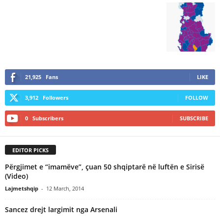
21,925
Fans
LIKE
3,912
Followers
FOLLOW
0
Subscribers
SUBSCRIBE
EDITOR PICKS
Përgjimet e “imamëve”, çuan 50 shqiptarë në luftën e Sirisë
(Video)
Lajmetshqip
-
12 March, 2014
Sancez drejt largimit nga Arsenali