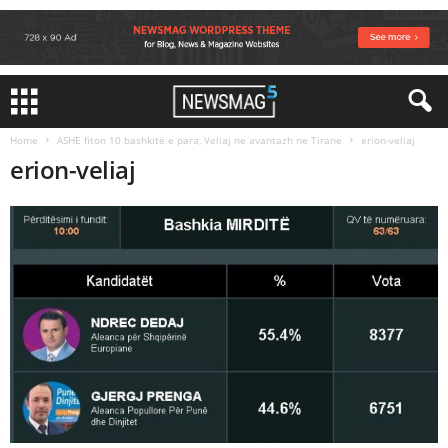
Home
ASHE fiton 10 bashkitë e para, Veliaj ne avantazh ne Tirane
erion-veliaj
erion-veliaj