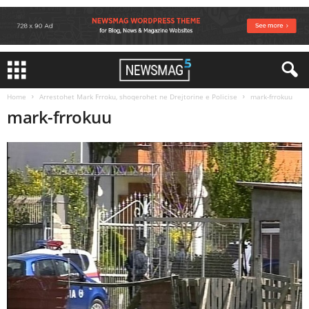
Home
Arrestohet Mark Frroku, shoqerohet ne Drejtorine e Policise
mark-frrokuu
mark-frrokuu