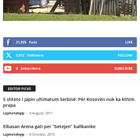
21,925
Fans
LIKE
3,912
Followers
FOLLOW
0
Subscribers
SUBSCRIBE
EDITOR PICKS
5 shtete i japin ultimatum Serbisë: Për Kosovën nuk ka kthim
prapa
Lajmetshqip
-
4 August, 2011
Elbasan Arena gati per “betejen” ballkanike
Lajmetshqip
-
8 October, 2015