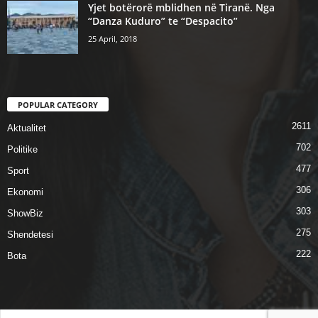
Yjet botërorë mblidhen në Tiranë. Nga
“Danza Kuduro” te “Despacito”
25 April, 2018
POPULAR CATEGORY
2611
Aktualitet
702
Politike
477
Sport
306
Ekonomi
303
ShowBiz
275
Shendetesi
222
Bota