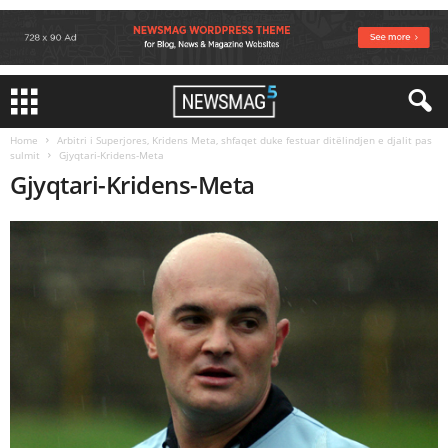
Home
Arbitri i Superjores, Kridens Meta, shfaqet duke festuar ditëlindjen e djalit pas
sulmit
Gjyqtari-Kridens-Meta
Gjyqtari-Kridens-Meta