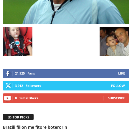
21,925
Fans
LIKE
3,912
Followers
FOLLOW
0
Subscribers
SUBSCRIBE
EDITOR PICKS
Brazili fillon me fitore boterorin