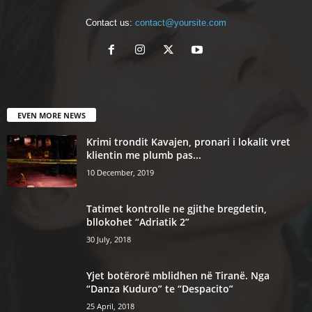
Contact us:
contact@yoursite.com
EVEN MORE NEWS
Krimi trondit Kavajen, pronari i lokalit vret
klientin me plumb pas...
10 December, 2019
Tatimet kontrolle ne gjithe bregdetin,
bllokohet “Adriatik 2”
30 July, 2018
Yjet botërorë mblidhen në Tiranë. Nga
“Danza Kuduro” te “Despacito”
25 April, 2018