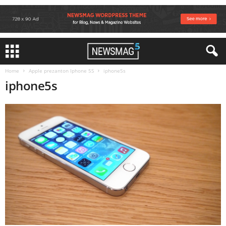
Home
Apple prezanton Iphone 5S
iphone5s
iphone5s