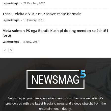
Lajmetshqip
-
21 October, 2017
Thaci: “Vizita e Vucic ne Kosove eshte normale”
Lajmetshqip
-
13 January, 2015
Meta sulmon PS nga Berati: Kush pi doping mendon se është i
fortë
Lajmetshqip
-
8 June, 2017
Newsmag is your news, entertainment, music fashion website. We
provide you with the latest breaking news and videos straight from the
entertainment industry.