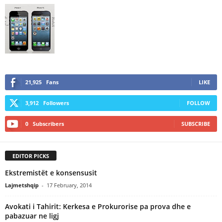
21,925
Fans
LIKE
3,912
Followers
FOLLOW
0
Subscribers
SUBSCRIBE
EDITOR PICKS
Ekstremistët e konsensusit
Lajmetshqip
-
17 February, 2014
Avokati i Tahirit: Kerkesa e Prokurorise pa prova dhe e
pabazuar ne ligj