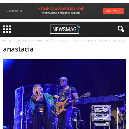
Home
Anastacia performon ne Qemal Stafa, interesim i ulet nga publiku
anastacia
anastacia