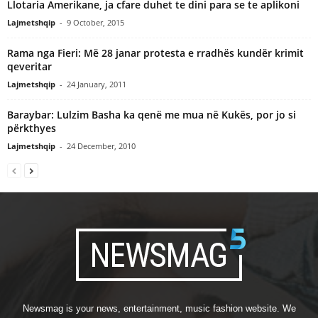
Llotaria Amerikane, ja cfare duhet te dini para se te aplikoni
Lajmetshqip
-
9 October, 2015
Rama nga Fieri: Më 28 janar protesta e rradhës kundër krimit
qeveritar
Lajmetshqip
-
24 January, 2011
Baraybar: Lulzim Basha ka qenë me mua në Kukës, por jo si
përkthyes
Lajmetshqip
-
24 December, 2010
Newsmag is your news, entertainment, music fashion website. We