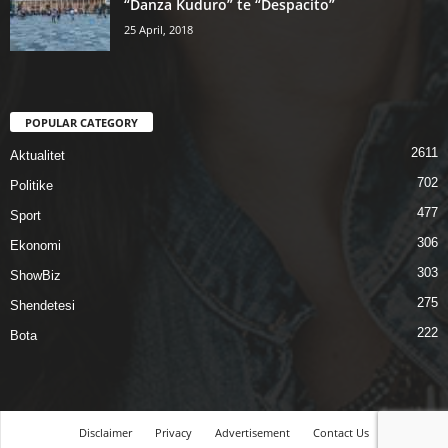
“Danza Kuduro” te “Despacito”
25 April, 2018
POPULAR CATEGORY
2611
Aktualitet
702
Politike
477
Sport
306
Ekonomi
303
ShowBiz
275
Shendetesi
222
Bota
Disclaimer
Privacy
Advertisement
Contact Us