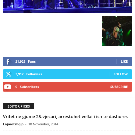
21,925
Fans
LIKE
3,912
Followers
FOLLOW
0
Subscribers
SUBSCRIBE
EDITOR PICKS
Vritet ne gjume 25-vjecari, arrestohet vellai i ish te dashures
Lajmetshqip
-
18 November, 2014