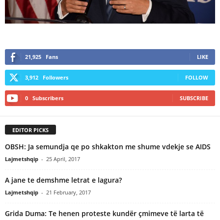
21,925
Fans
LIKE
3,912
Followers
FOLLOW
0
Subscribers
SUBSCRIBE
EDITOR PICKS
OBSH: Ja semundja qe po shkakton me shume vdekje se AIDS
Lajmetshqip
-
25 April, 2017
A jane te demshme letrat e lagura?
Lajmetshqip
-
21 February, 2017
Grida Duma: Te henen proteste kundër çmimeve të larta të