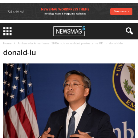
Home
Ambasada Amerikane: SHBA nuk mbeshtet protesten e PD
donald-lu
donald-lu