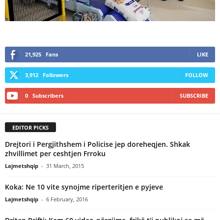
21,925
Fans
LIKE
3,912
Followers
FOLLOW
0
Subscribers
SUBSCRIBE
EDITOR PICKS
Drejtori i Pergjithshem i Policise jep doreheqjen. Shkak
zhvillimet per ceshtjen Frroku
Lajmetshqip
-
31 March, 2015
Koka: Ne 10 vite synojme riperteritjen e pyjeve
Lajmetshqip
-
6 February, 2016