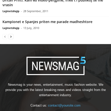
Dritan Prifti: Kam 60 video-përgjime, frikë t’i publikoj se më
vrasin
Lajmetshqip
-
28 September, 2011
Kampionet e Spanjes priten me parade madheshtore
Lajmetshqip
-
13 July, 2010
Newsmag is your news, entertainment, music fashion website. We
provide you with the latest breaking news and videos straight from the
entertainment industry.
Contact us:
contact@yoursite.com