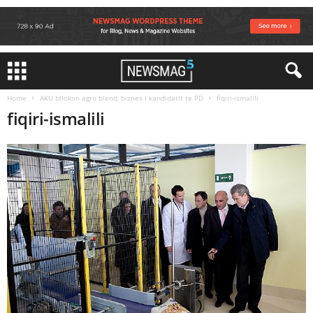
Home
AKU bllokon agro blend, biznes i kandidatit te PD
fiqiri-ismalili
fiqiri-ismalili