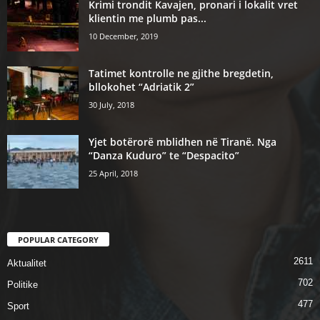
Krimi trondit Kavajen, pronari i lokalit vret
klientin me plumb pas...
10 December, 2019
Tatimet kontrolle ne gjithe bregdetin,
bllokohet “Adriatik 2”
30 July, 2018
Yjet botërorë mblidhen në Tiranë. Nga
“Danza Kuduro” te “Despacito”
25 April, 2018
POPULAR CATEGORY
2611
Aktualitet
702
Politike
477
Sport