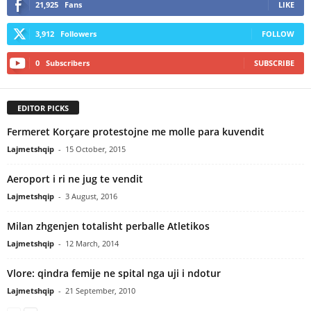
21,925
Fans
LIKE
3,912
Followers
FOLLOW
0
Subscribers
SUBSCRIBE
EDITOR PICKS
Fermeret Korçare protestojne me molle para kuvendit
Lajmetshqip
-
15 October, 2015
Aeroport i ri ne jug te vendit
Lajmetshqip
-
3 August, 2016
Milan zhgenjen totalisht perballe Atletikos
Lajmetshqip
-
12 March, 2014
Vlore: qindra femije ne spital nga uji i ndotur
Lajmetshqip
-
21 September, 2010