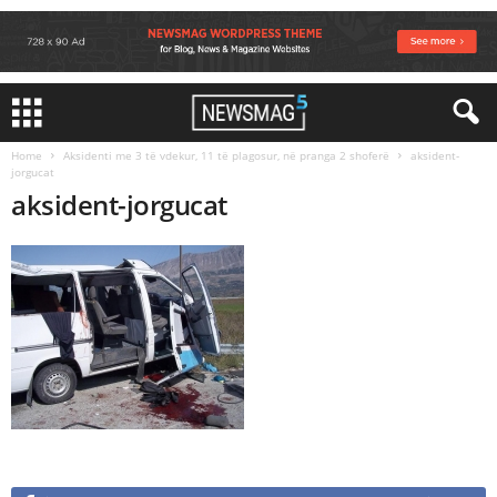
Home
Aksidenti me 3 të vdekur, 11 të plagosur, në pranga 2 shoferë
aksident-
jorgucat
aksident-jorgucat