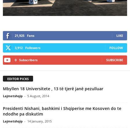
21,925
Fans
LIKE
3,912
Followers
FOLLOW
0
Subscribers
SUBSCRIBE
EDITOR PICKS
Mbyllen 18 Universitete , 13 të tjerë janë pezulluar
Lajmetshqip
-
5 August, 2014
Presidenti Nishani, bashkimi i Shqiperise me Kosoven do te
ndodhe pa diskutim
Lajmetshqip
-
14 January, 2015