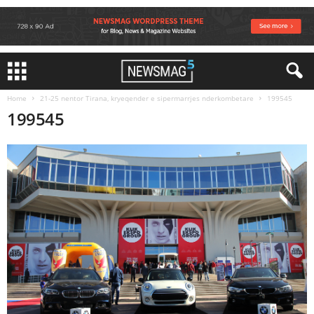
Home
21-25 nentor Tirana, kryeqender e sipermarrjes nderkombetare
199545
199545