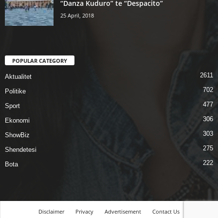
“Danza Kuduro” te “Despacito”
25 April, 2018
POPULAR CATEGORY
2611
Aktualitet
702
Politike
477
Sport
306
Ekonomi
303
ShowBiz
275
Shendetesi
222
Bota
Disclaimer
Privacy
Advertisement
Contact Us