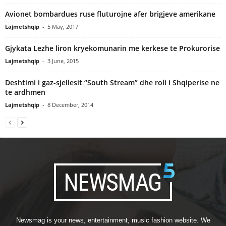
Avionet bombardues ruse fluturojne afer brigjeve amerikane
Lajmetshqip
-
5 May, 2017
Gjykata Lezhe liron kryekomunarin me kerkese te Prokurorise
Lajmetshqip
-
3 June, 2015
Deshtimi i gaz-sjellesit “South Stream” dhe roli i Shqiperise ne
te ardhmen
Lajmetshqip
-
8 December, 2014
Newsmag is your news, entertainment, music fashion website. We