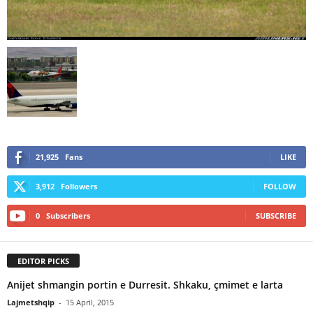
21,925
Fans
LIKE
3,912
Followers
FOLLOW
0
Subscribers
SUBSCRIBE
EDITOR PICKS
Anijet shmangin portin e Durresit. Shkaku, çmimet e larta
Lajmetshqip
-
15 April, 2015