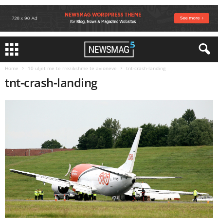
Home
10 uljet me te rrezikshme te avioneve
tnt-crash-landing
tnt-crash-landing