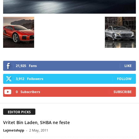
21,925
Fans
LIKE
3,912
Followers
FOLLOW
0
Subscribers
SUBSCRIBE
EDITOR PICKS
Vritet Bin Laden, SHBA ne feste
Lajmetshqip
-
2 May, 2011