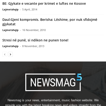
BE: Gjykate e vecante per krimet e luftes ne Kosove
Lajmetshqip
-
5 April, 2014
Daul:Gjeni kompromis. Berisha: Lëshime, por nuk sfidojmë
gjykatat
Lajmetshqip
-
16 November, 2010
Stresi në punë, si ndikon ne punen tone!
Lajmetshqip
-
8 November, 2013
Newsmag is your news, entertainment, music fashion website. We
provide you with the latest breaking news and videos straight from the