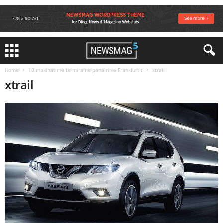
Home
10 makinat me te mira ne panairin e Frankfurtit
xtrail
xtrail