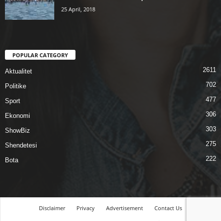
25 April, 2018
POPULAR CATEGORY
2611
Aktualitet
702
Politike
477
Sport
306
Ekonomi
303
ShowBiz
275
Shendetesi
222
Bota
Disclaimer
Privacy
Advertisement
Contact Us