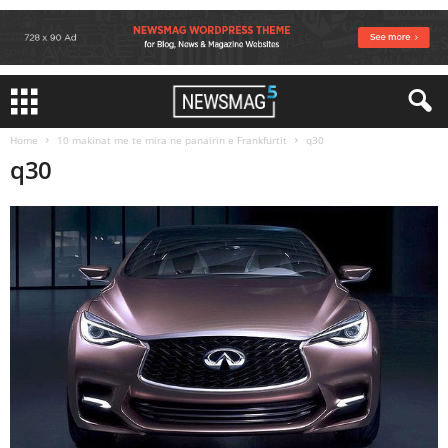
Home
10 makinat me te mira ne panairin e Frankfurtit
q30
q30