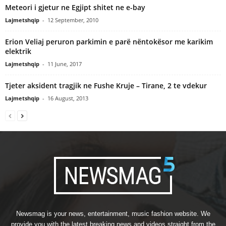
Meteori i gjetur ne Egjipt shitet ne e-bay
Lajmetshqip
-
12 September, 2010
Erion Veliaj peruron parkimin e parë nëntokësor me karikim
elektrik
Lajmetshqip
-
11 June, 2017
Tjeter aksident tragjik ne Fushe Kruje – Tirane, 2 te vdekur
Lajmetshqip
-
16 August, 2013
Newsmag is your news, entertainment, music fashion website. We
provide you with the latest breaking news and videos straight from the