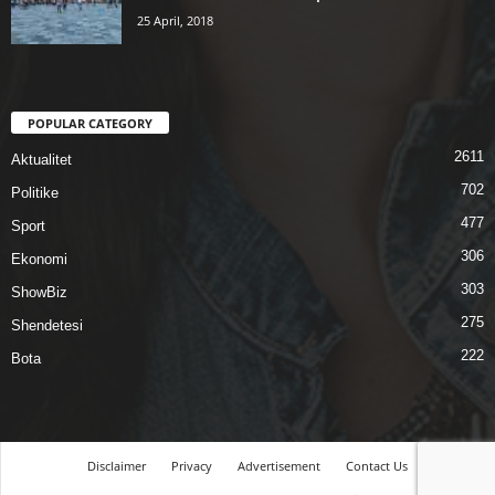
25 April, 2018
POPULAR CATEGORY
2611
Aktualitet
702
Politike
477
Sport
306
Ekonomi
303
ShowBiz
275
Shendetesi
222
Bota
Disclaimer
Privacy
Advertisement
Contact Us