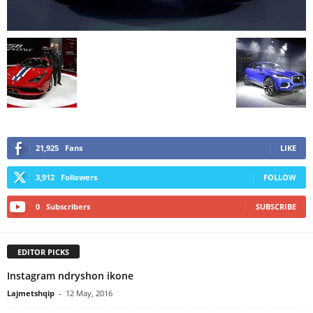
21,925
Fans
LIKE
3,912
Followers
FOLLOW
0
Subscribers
SUBSCRIBE
EDITOR PICKS
Instagram ndryshon ikone
Lajmetshqip
-
12 May, 2016