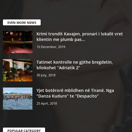
EVEN MORE NEWS
Krimi trondit Kavajen, pronari i lokalit vret
klientin me plumb pas...
10 December, 2019
Tatimet kontrolle ne gjithe bregdetin,
bllokohet “Adriatik 2”
30 July, 2018
Yjet botërorë mblidhen në Tiranë. Nga
“Danza Kuduro” te “Despacito”
25 April, 2018
POPULAR CATEGORY