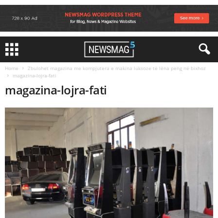
Home
Zbulohet magazina me kompjutera e makina luksoze të lëna peng në bixhoz
magazina-lojra-fati
magazina-lojra-fati