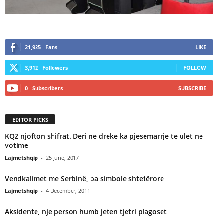
21,925
Fans
LIKE
3,912
Followers
FOLLOW
0
Subscribers
SUBSCRIBE
EDITOR PICKS
KQZ njofton shifrat. Deri ne dreke ka pjesemarrje te ulet ne
votime
Lajmetshqip
-
25 June, 2017
Vendkalimet me Serbinë, pa simbole shtetërore
Lajmetshqip
-
4 December, 2011
Aksidente, nje person humb jeten tjetri plagoset