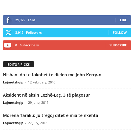
21,925
Fans
LIKE
3,912
Followers
FOLLOW
0
Subscribers
SUBSCRIBE
EDITOR PICKS
Nishani do te takohet te dielen me John Kerry-n
Lajmetshqip
-
12 February, 2016
Aksident në aksin Lezhë-Laç, 3 të plagosur
Lajmetshqip
-
29 June, 2011
Morena Taraku: Ju tregoj ditët e mia të nxehta
Lajmetshqip
-
27 July, 2013