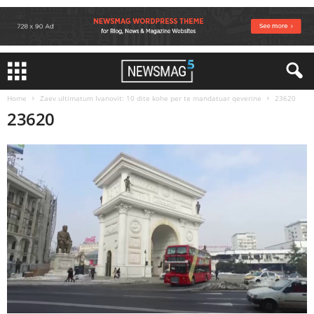
Home
Zaev ultimatum Ivanovit: 10 dite kohe per te mandatuar qeverine
23620
23620