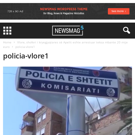
Home
Vlore, shoferi i kryegjyqtares së Apelit eshte arrestuar teksa mbante 20 mije
euro
policia-vlore1
policia-vlore1