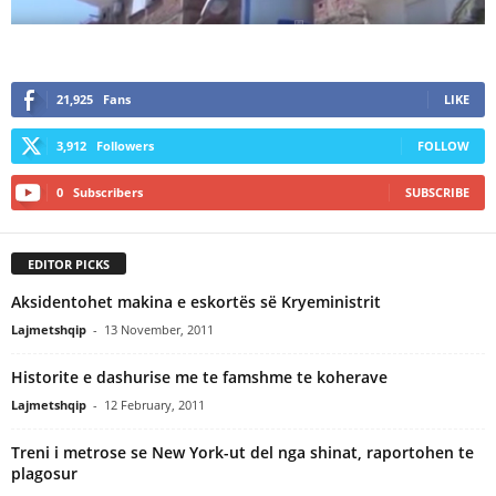
21,925
Fans
LIKE
3,912
Followers
FOLLOW
0
Subscribers
SUBSCRIBE
EDITOR PICKS
Aksidentohet makina e eskortës së Kryeministrit
Lajmetshqip
-
13 November, 2011
Historite e dashurise me te famshme te koherave
Lajmetshqip
-
12 February, 2011
Treni i metrose se New York-ut del nga shinat, raportohen te
plagosur