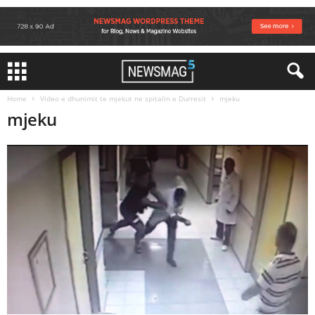
Home
Video e dhunimit te mjekut ne spitalin e Durresit
mjeku
mjeku