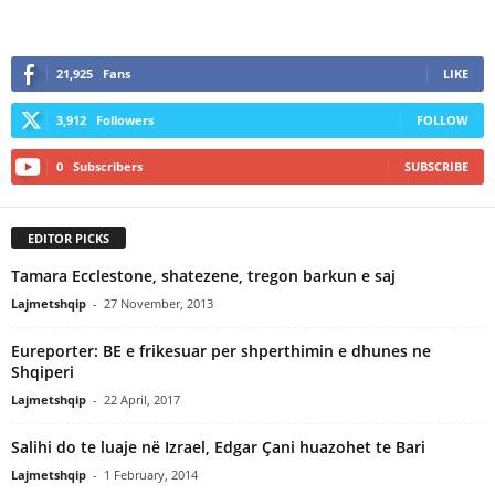
21,925
Fans
LIKE
3,912
Followers
FOLLOW
0
Subscribers
SUBSCRIBE
EDITOR PICKS
Tamara Ecclestone, shatezene, tregon barkun e saj
Lajmetshqip
-
27 November, 2013
Eureporter: BE e frikesuar per shperthimin e dhunes ne
Shqiperi
Lajmetshqip
-
22 April, 2017
Salihi do te luaje në Izrael, Edgar Çani huazohet te Bari
Lajmetshqip
-
1 February, 2014