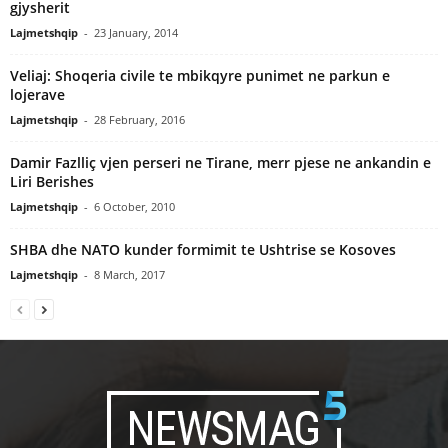
gjysherit
Lajmetshqip
-
23 January, 2014
Veliaj: Shoqeria civile te mbikqyre punimet ne parkun e
lojerave
Lajmetshqip
-
28 February, 2016
Damir Fazlliç vjen perseri ne Tirane, merr pjese ne ankandin e
Liri Berishes
Lajmetshqip
-
6 October, 2010
SHBA dhe NATO kunder formimit te Ushtrise se Kosoves
Lajmetshqip
-
8 March, 2017