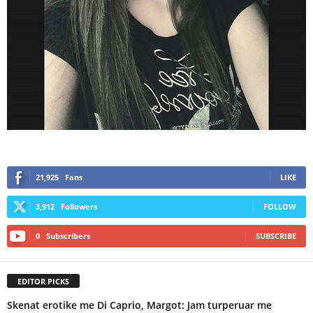
21,925
Fans
LIKE
3,912
Followers
FOLLOW
0
Subscribers
SUBSCRIBE
EDITOR PICKS
Skenat erotike me Di Caprio, Margot: Jam turperuar me