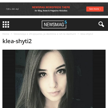
Home
Vetevrasja e 20-vjeçares, ja deshmia e ish te dashurit
klea-shyti2
klea-shyti2