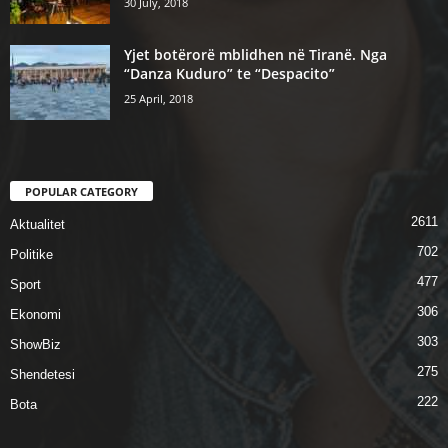
30 July, 2018
Yjet botërorë mblidhen në Tiranë. Nga
“Danza Kuduro” te “Despacito”
25 April, 2018
POPULAR CATEGORY
2611
Aktualitet
702
Politike
477
Sport
306
Ekonomi
303
ShowBiz
275
Shendetesi
222
Bota