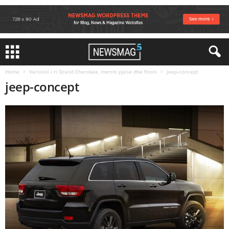
Home
Versioni i ri Grand Cherokee, merrni pjese dhe fitoni
jeep-concept
jeep-concept