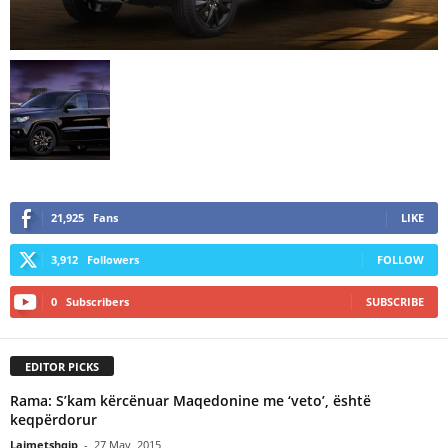
21,925
Fans
LIKE
3,912
Followers
FOLLOW
0
Subscribers
SUBSCRIBE
EDITOR PICKS
Rama: S’kam kërcënuar Maqedonine me ‘veto’, është
keqpërdorur
Lajmetshqip
-
27 May, 2015