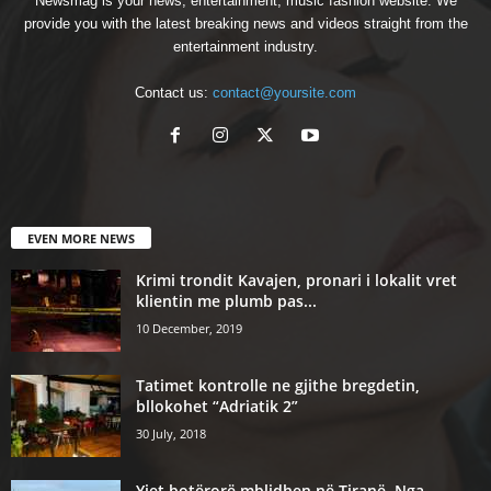
Newsmag is your news, entertainment, music fashion website. We
provide you with the latest breaking news and videos straight from the
entertainment industry.
Contact us:
contact@yoursite.com
EVEN MORE NEWS
Krimi trondit Kavajen, pronari i lokalit vret
klientin me plumb pas...
10 December, 2019
Tatimet kontrolle ne gjithe bregdetin,
bllokohet “Adriatik 2”
30 July, 2018
Yjet botërorë mblidhen në Tiranë. Nga