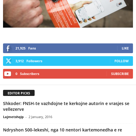
21,925
Fans
LIKE
3,912
Followers
FOLLOW
0
Subscribers
SUBSCRIBE
EDITOR PICKS
Shkoder: FNSH-te vazhdojne te kerkojne autorin e vrasjes se
vellezerve
Lajmetshqip
-
2 January, 2016
Ndryshon 500-lekeshi, nga 10 nentori kartemonedha e re