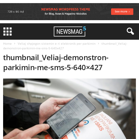
Home
Veliaj shpjegon sistemin e ri elektronik per parkimin
thumbnail_Veliaj-
demonstron-parkimin-me-sms-5-640x427
thumbnail_Veliaj-demonstron-
parkimin-me-sms-5-640×427