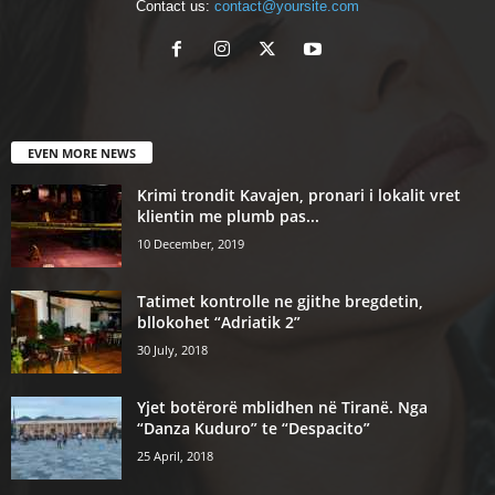
Contact us:
contact@yoursite.com
EVEN MORE NEWS
Krimi trondit Kavajen, pronari i lokalit vret
klientin me plumb pas...
10 December, 2019
Tatimet kontrolle ne gjithe bregdetin,
bllokohet “Adriatik 2”
30 July, 2018
Yjet botërorë mblidhen në Tiranë. Nga
“Danza Kuduro” te “Despacito”
25 April, 2018