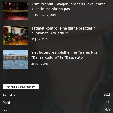
Krimi trondit Kavajen, pronari i lokalit vret
klientin me plumb pas...
10 December, 2019
Tatimet kontrolle ne gjithe bregdetin,
bllokohet “Adriatik 2”
30 July, 2018
Yjet botërorë mblidhen në Tiranë. Nga
“Danza Kuduro” te “Despacito”
25 April, 2018
POPULAR CATEGORY
2611
Aktualitet
702
Politike
477
Sport