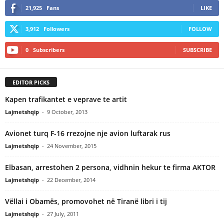
21,925
Fans
LIKE
3,912
Followers
FOLLOW
0
Subscribers
SUBSCRIBE
EDITOR PICKS
Kapen trafikantet e veprave te artit
Lajmetshqip
-
9 October, 2013
Avionet turq F-16 rrezojne nje avion luftarak rus
Lajmetshqip
-
24 November, 2015
Elbasan, arrestohen 2 persona, vidhnin hekur te firma AKTOR
Lajmetshqip
-
22 December, 2014
Vëllai i Obamës, promovohet në Tiranë libri i tij
Lajmetshqip
-
27 July, 2011