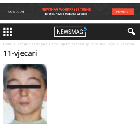
Home
Vdekja e 11-vjeçarit, e ëma: Mjekët na thanë që po prisnin ilaçin
11-vjecari
11-vjecari