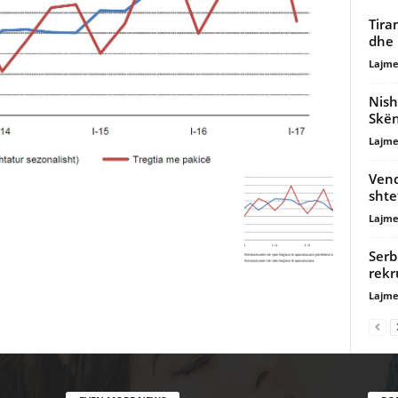
Tira
dhe 
Lajme
Nish
Skë
Lajme
Vend
shte
Lajme
Serb
rekr
Lajme