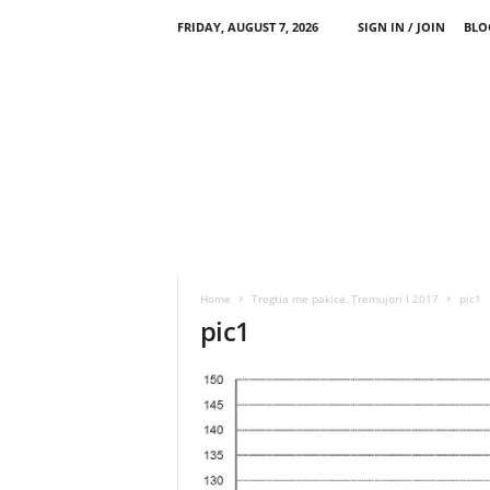
FRIDAY, AUGUST 7, 2026
SIGN IN / JOIN
BLO
Home
Tregtia me pakicë, Tremujori I 2017
pic1
pic1