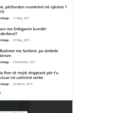
në, përfundon numërimi në njësinë 1
10
tshqip
-
11 May, 2011
ani me Erdoganin kundër
nderbeut?
tshqip
-
21 May, 2015
kalimet me Serbinë, pa simbole
tërore
tshqip
-
4 December, 2011
ia fton të rinjtë shqiptarë për t’u
utuar në ushtrinë serbe
tshqip
-
22 March, 2013