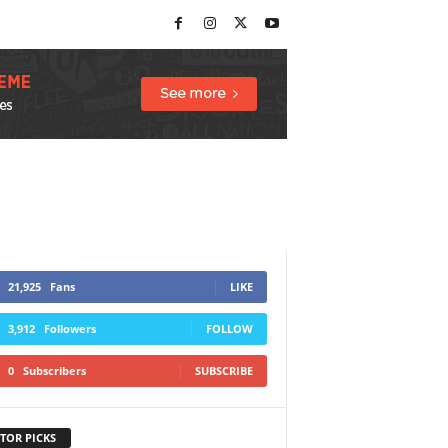
21,925
Fans
LIKE
3,912
Followers
FOLLOW
0
Subscribers
SUBSCRIBE
TOR PICKS