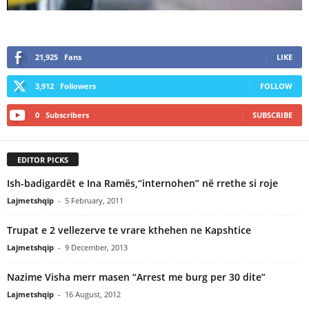
21,925
Fans
LIKE
3,912
Followers
FOLLOW
0
Subscribers
SUBSCRIBE
EDITOR PICKS
Ish-badigardët e Ina Ramës,“internohen” në rrethe si roje
Lajmetshqip
-
5 February, 2011
Trupat e 2 vellezerve te vrare kthehen ne Kapshtice
Lajmetshqip
-
9 December, 2013
Nazime Visha merr masen “Arrest me burg per 30 dite”
Lajmetshqip
-
16 August, 2012