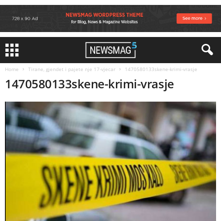
Home
Tirane, gjendet i pajete nje 17-vjecar
1470580133skene-krimi-vrasje
1470580133skene-krimi-vrasje