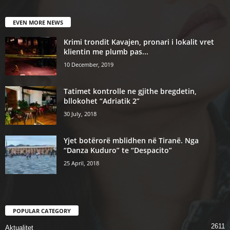
EVEN MORE NEWS
Krimi trondit Kavajen, pronari i lokalit vret
klientin me plumb pas...
10 December, 2019
Tatimet kontrolle ne gjithe bregdetin,
bllokohet “Adriatik 2”
30 July, 2018
Yjet botërorë mblidhen në Tiranë. Nga
“Danza Kuduro” te “Despacito”
25 April, 2018
POPULAR CATEGORY
2611
Aktualitet