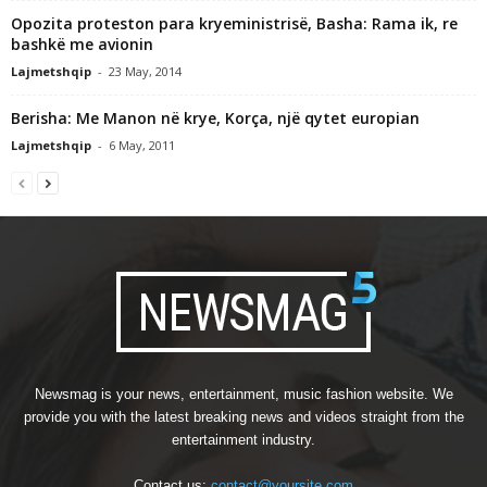
Opozita proteston para kryeministrisë, Basha: Rama ik, re
bashkë me avionin
Lajmetshqip
-
23 May, 2014
Berisha: Me Manon në krye, Korça, një qytet europian
Lajmetshqip
-
6 May, 2011
Newsmag is your news, entertainment, music fashion website. We
provide you with the latest breaking news and videos straight from the
entertainment industry.
Contact us:
contact@yoursite.com