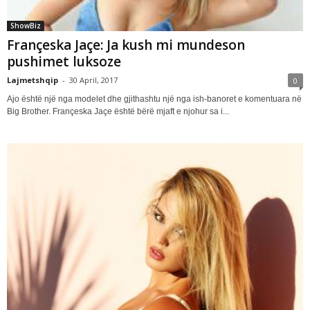
ShowBiz
Françeska Jaçe: Ja kush mi mundeson
pushimet luksoze
Lajmetshqip
-
30 April, 2017
0
Ajo është një nga modelet dhe gjithashtu një nga ish-banoret e komentuara në
Big Brother. Françeska Jaçe është bërë mjaft e njohur sa i...