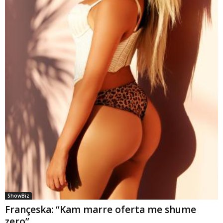
ShowBiz
Françeska: “Kam marre oferta me shume
zero”