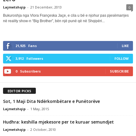
Lajmetshqip
-
21 December, 2013
0
Bukuroshja nga Vlora Françeska Jaçe, e cila u bë e njohur pas pjesëmarrjes
në reality show-n “Big Brother”, bën një punë që në Shqipëri...
21,925
Fans
LIKE
3,912
Followers
FOLLOW
0
Subscribers
SUBSCRIBE
EDITOR PICKS
Sot, 1 Maji Dita Ndërkombëtare e Punëtorëve
Lajmetshqip
-
1 May, 2015
Hudhra: keshilla mjekesore per te kuruar semundjet
Lajmetshqip
-
2 October, 2010