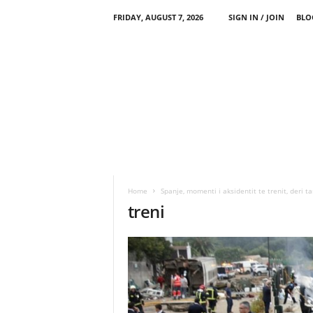
FRIDAY, AUGUST 7, 2026
SIGN IN / JOIN
BLO
Home
Spanje, momenti i aksidentit te trenit, deri t
treni