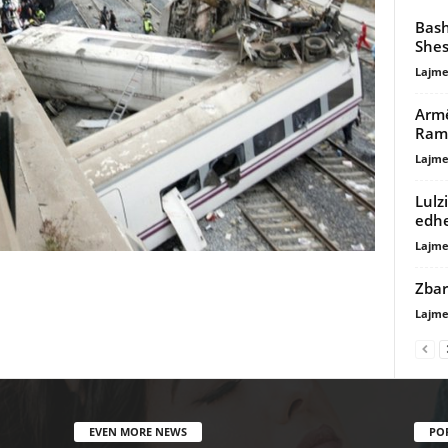
Bash
Shes
Lajme
Armë
Rama
Lajme
Lulz
edhe
Lajme
Zbar
Lajme
EVEN MORE NEWS
PO