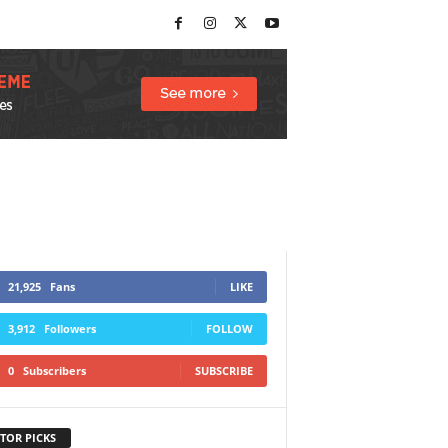
21,925
Fans
LIKE
3,912
Followers
FOLLOW
0
Subscribers
SUBSCRIBE
TOR PICKS