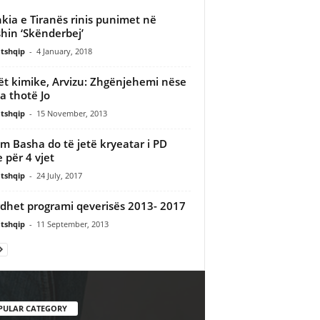
kia e Tiranës rinis punimet në
hin ‘Skënderbej’
tshqip
-
4 January, 2018
t kimike, Arvizu: Zhgënjehemi nëse
 thotë Jo
tshqip
-
15 November, 2013
im Basha do të jetë kryeatar i PD
 për 4 vjet
tshqip
-
24 July, 2017
dhet programi qeverisës 2013- 2017
tshqip
-
11 September, 2013
PULAR CATEGORY