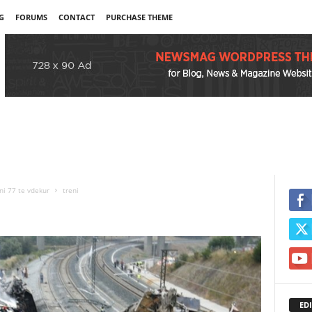
G
FORUMS
CONTACT
PURCHASE THEME
ani 77 te vdekur
treni
EDI