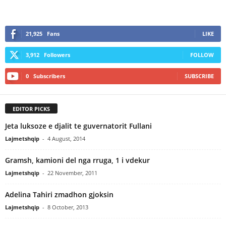
21,925
Fans
LIKE
3,912
Followers
FOLLOW
0
Subscribers
SUBSCRIBE
EDITOR PICKS
Jeta luksoze e djalit te guvernatorit Fullani
Lajmetshqip
-
4 August, 2014
Gramsh, kamioni del nga rruga, 1 i vdekur
Lajmetshqip
-
22 November, 2011
Adelina Tahiri zmadhon gjoksin
Lajmetshqip
-
8 October, 2013