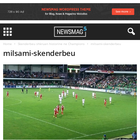
Home
Skenderbeu shkruan historine ne Champions
milsami-skenderbeu
milsami-skenderbeu