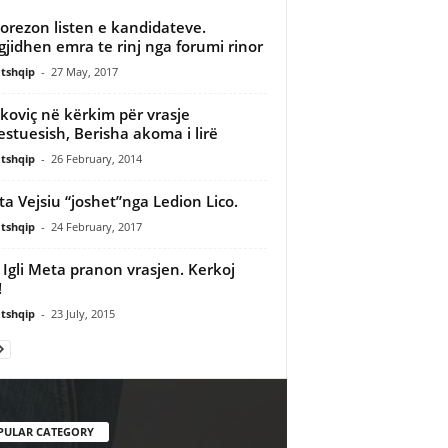
orezon listen e kandidateve.
gjidhen emra te rinj nga forumi rinor
tshqip
-
27 May, 2017
koviç në kërkim për vrasje
estuesish, Berisha akoma i lirë
tshqip
-
26 February, 2014
ta Vejsiu “joshet”nga Ledion Lico.
tshqip
-
24 February, 2017
i, Igli Meta pranon vrasjen. Kerkoj
!
tshqip
-
23 July, 2015
PULAR CATEGORY