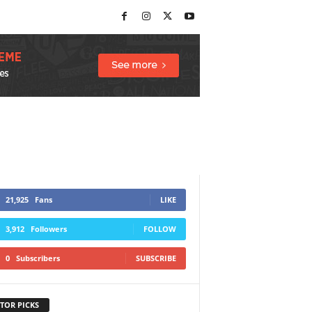
21,925
Fans
LIKE
3,912
Followers
FOLLOW
0
Subscribers
SUBSCRIBE
TOR PICKS