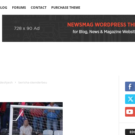
BLOG
FORUMS
CONTACT
PURCHASE THEME
deshjesh
berisha-skenderbeu
EDI