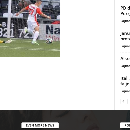
PD d
Perz
Lajme
Janu
prot
Lajme
Alke
Lajme
Ital
falje
Lajme
EVEN MORE NEWS
PO