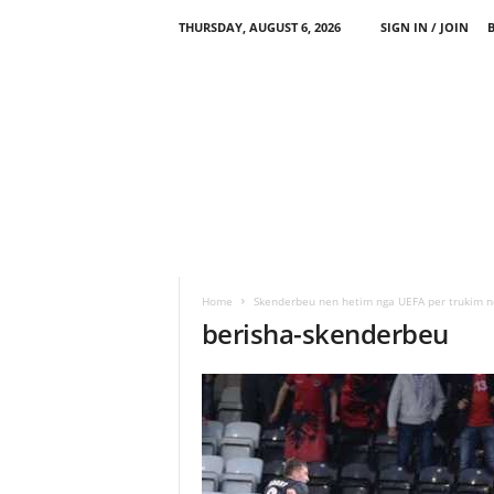
THURSDAY, AUGUST 6, 2026
SIGN IN / JOIN
Home
Skenderbeu nen hetim nga UEFA per trukim n
berisha-skenderbeu