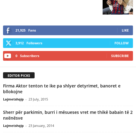
21,925
Fans
LIKE
3,912
Followers
FOLLOW
0
Subscribers
SUBSCRIBE
EDITOR PICKS
Firma Aktor tenton te ike pa shlyer detyrimet, banoret e
bllokojne
Lajmetshqip
-
23 July, 2015
Sherr për parkimin, burri i mësueses vret me thikë babain të 2
nxënësve
Lajmetshqip
-
23 January, 2014