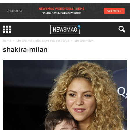
Home
Shakira me djalin bejne tifo per Pique
shakira-milan
shakira-milan