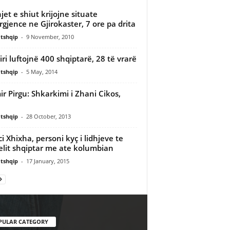
jet e shiut krijojne situate
gjence ne Gjirokaster, 7 ore pa drita
tshqip
-
9 November, 2010
iri luftojnë 400 shqiptarë, 28 të vrarë
tshqip
-
5 May, 2014
ir Pirgu: Shkarkimi i Zhani Cikos,
tshqip
-
28 October, 2013
i Xhixha, personi kyç i lidhjeve te
elit shqiptar me ate kolumbian
tshqip
-
17 January, 2015
PULAR CATEGORY