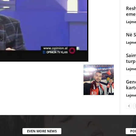
Resh
emer
Lajme
Në S
Lajme
Saim
turp
Lajme
Genc
kart
Lajme
EVEN MORE NEWS
PO