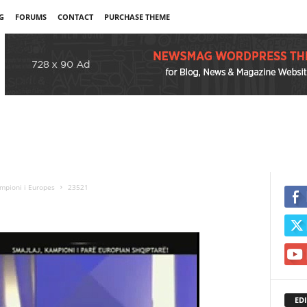
G
FORUMS
CONTACT
PURCHASE THEME
ampioni i Europes
23521
EDI