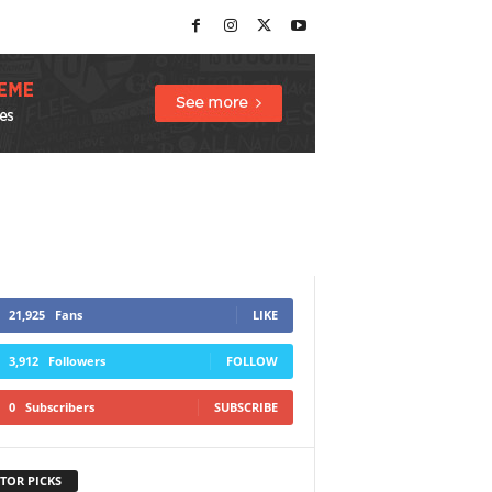
21,925
Fans
LIKE
3,912
Followers
FOLLOW
0
Subscribers
SUBSCRIBE
TOR PICKS