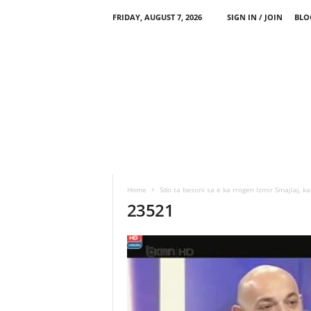
FRIDAY, AUGUST 7, 2026
SIGN IN / JOIN
BLO
Home
Sdo ta besoni sa e ka rrogen Izmir Smajlaj, k
23521