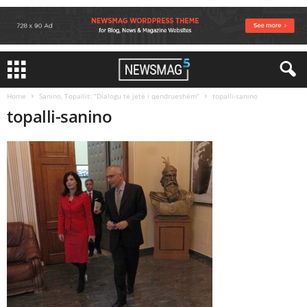
Home
Sanino, Topallit: “Dialogu të jetë i qendrueshëm”
topalli-sanino
topalli-sanino