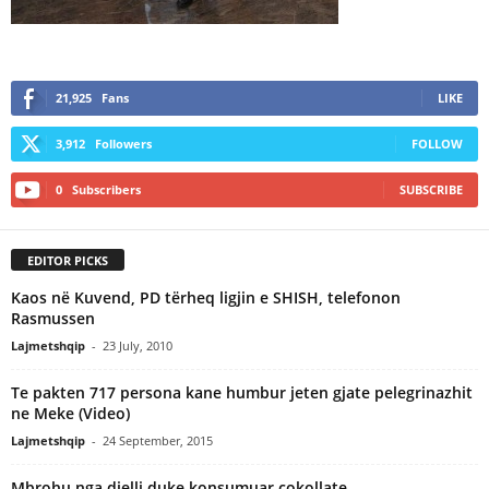
21,925
Fans
LIKE
3,912
Followers
FOLLOW
0
Subscribers
SUBSCRIBE
EDITOR PICKS
Kaos në Kuvend, PD tërheq ligjin e SHISH, telefonon
Rasmussen
Lajmetshqip
-
23 July, 2010
Te pakten 717 persona kane humbur jeten gjate pelegrinazhit
ne Meke (Video)
Lajmetshqip
-
24 September, 2015
Mbrohu nga dielli duke konsumuar cokollate