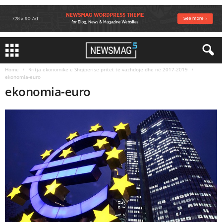
Home
Rritja ekonomike e Shqiperise pritet të vazhdojë dhe në 2017-2019
ekonomia-euro
ekonomia-euro