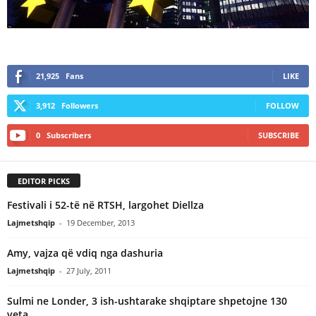
21,925
Fans
LIKE
3,912
Followers
FOLLOW
0
Subscribers
SUBSCRIBE
EDITOR PICKS
Festivali i 52-të në RTSH, largohet Diellza
Lajmetshqip
-
19 December, 2013
Amy, vajza që vdiq nga dashuria
Lajmetshqip
-
27 July, 2011
Sulmi ne Londer, 3 ish-ushtarake shqiptare shpetojne 130
veta