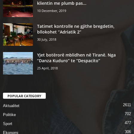
klientin me plumb pas...
10 December, 2019
Tatimet kontrolle ne gjithe bregdetin,
bllokohet “Adriatik 2”
30 July, 2018
Yjet botërorë mblidhen në Tiranë. Nga
“Danza Kuduro” te “Despacito”
25 April, 2018
POPULAR CATEGORY
2611
Aktualitet
702
Politike
477
Sport
306
Ekonomi