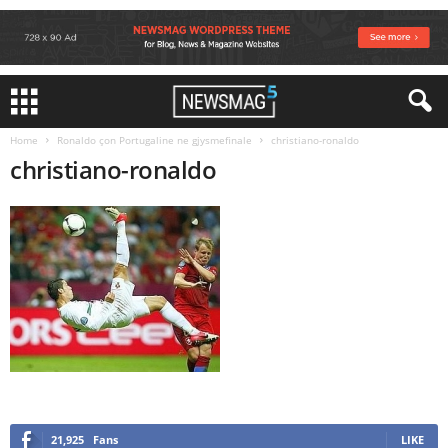
Home
Ronaldo çon Portugaline ne gjysmefinale
christiano-ronaldo
christiano-ronaldo
21,925
Fans
LIKE