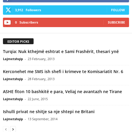
3,912
Followers
FOLLOW
0
Subscribers
SUBSCRIBE
EDITOR PICKS
Turqia: Nuk kthejmë eshtrat e Sami Frashërit, thesari ynë
Lajmetshqip
-
23 February, 2013
Kerconehet me SMS ish shefi i krimeve te Komisariatit Nr. 6
Lajmetshqip
-
28 February, 2013
ASHE fiton 10 bashkitë e para, Veliaj ne avantazh ne Tirane
Lajmetshqip
-
22 June, 2015
Ishulli privat ne shitje sa nje shtepi ne Britani
Lajmetshqip
-
13 September, 2014