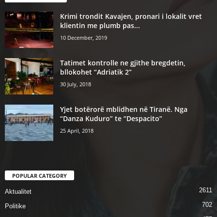
Krimi trondit Kavajen, pronari i lokalit vret
klientin me plumb pas...
10 December, 2019
Tatimet kontrolle ne gjithe bregdetin,
bllokohet “Adriatik 2”
30 July, 2018
Yjet botërorë mblidhen në Tiranë. Nga
“Danza Kuduro” te “Despacito”
25 April, 2018
POPULAR CATEGORY
2611
Aktualitet
702
Politike