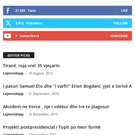
21,925
Fans
LIKE
3,912
Followers
FOLLOW
0
Subscribers
SUBSCRIBE
EDITOR PICKS
Tiranë, roja vret 35 vjeçarin
Lajmetshqip
-
19 August, 2013
I pasuri Samuel Eto dhe “i varfri” Erion Bogdani, yjet e Serisë A
Lajmetshqip
-
21 September, 2010
Aksident ne Korce , nje i vdekur dhe tre te plagosur
Lajmetshqip
-
16 December, 2013
Projekti postpresidencial i Topit po merr formë
Lajmetshqip
-
1 November, 2011