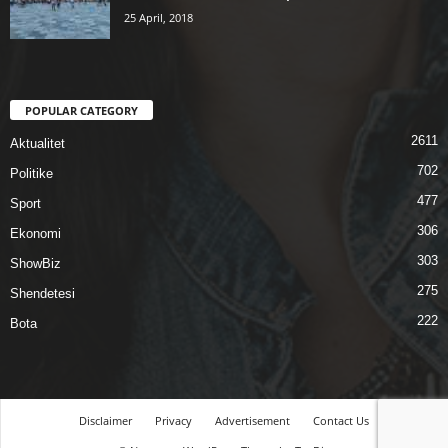
25 April, 2018
POPULAR CATEGORY
2611
Aktualitet
702
Politike
477
Sport
306
Ekonomi
303
ShowBiz
275
Shendetesi
222
Bota
Disclaimer
Privacy
Advertisement
Contact Us