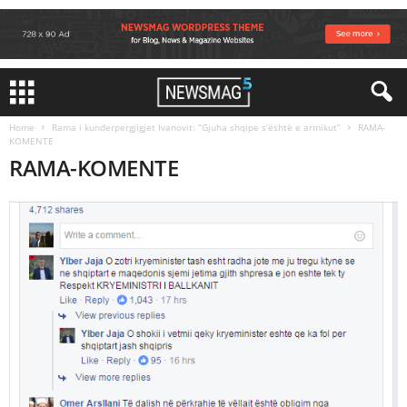
Home
Rama i kunderpergjigjet Ivanovit: “Gjuha shqipe s’është e armikut”
RAMA-
KOMENTE
RAMA-KOMENTE