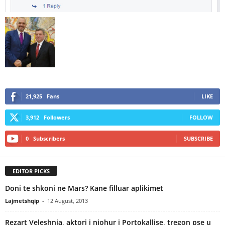
21,925
Fans
LIKE
3,912
Followers
FOLLOW
0
Subscribers
SUBSCRIBE
EDITOR PICKS
Doni te shkoni ne Mars? Kane filluar aplikimet
Lajmetshqip
-
12 August, 2013
Rezart Veleshnja, aktori i njohur i Portokallise, tregon pse u