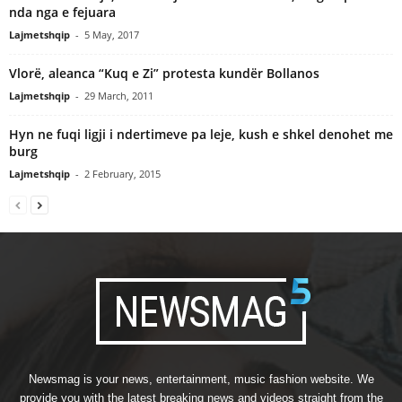
nda nga e fejuara
Lajmetshqip
-
5 May, 2017
Vlorë, aleanca “Kuq e Zi” protesta kundër Bollanos
Lajmetshqip
-
29 March, 2011
Hyn ne fuqi ligji i ndertimeve pa leje, kush e shkel denohet me
burg
Lajmetshqip
-
2 February, 2015
Newsmag is your news, entertainment, music fashion website. We
provide you with the latest breaking news and videos straight from the