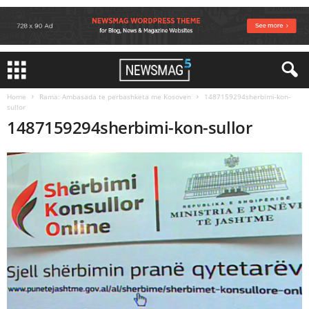
Home
Rama: Ambasada te perbashketa me Kosoven
1487159294sherbimi-kon-
sullor
1487159294sherbimi-kon-sullor