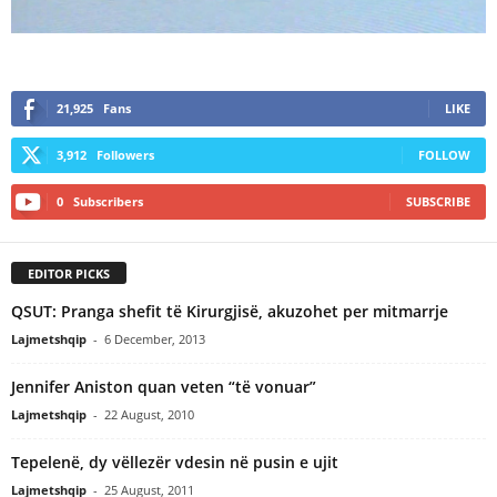
21,925
Fans
LIKE
3,912
Followers
FOLLOW
0
Subscribers
SUBSCRIBE
EDITOR PICKS
QSUT: Pranga shefit të Kirurgjisë, akuzohet per mitmarrje
Lajmetshqip
-
6 December, 2013
Jennifer Aniston quan veten “të vonuar”
Lajmetshqip
-
22 August, 2010
Tepelenë, dy vëllezër vdesin në pusin e ujit
Lajmetshqip
-
25 August, 2011