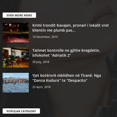
EVEN MORE NEWS
Krimi trondit Kavajen, pronari i lokalit vret
klientin me plumb pas...
10 December, 2019
Tatimet kontrolle ne gjithe bregdetin,
bllokohet “Adriatik 2”
30 July, 2018
Yjet botërorë mblidhen në Tiranë. Nga
“Danza Kuduro” te “Despacito”
25 April, 2018
POPULAR CATEGORY