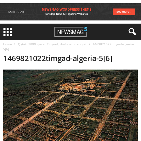
Home
Qyteti 2000 vjecar Timgad, zbulohen rrenojat
1469821022timgad-algeria-
5[6]
1469821022timgad-algeria-5[6]