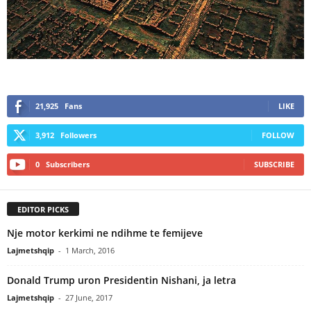
21,925
Fans
LIKE
3,912
Followers
FOLLOW
0
Subscribers
SUBSCRIBE
EDITOR PICKS
Nje motor kerkimi ne ndihme te femijeve
Lajmetshqip
-
1 March, 2016
Donald Trump uron Presidentin Nishani, ja letra
Lajmetshqip
-
27 June, 2017