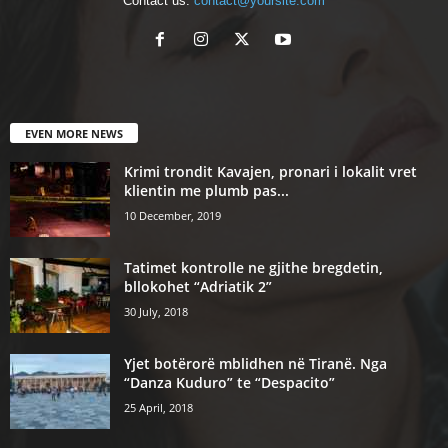
Contact us:
contact@yoursite.com
EVEN MORE NEWS
Krimi trondit Kavajen, pronari i lokalit vret
klientin me plumb pas...
10 December, 2019
Tatimet kontrolle ne gjithe bregdetin,
bllokohet “Adriatik 2”
30 July, 2018
Yjet botërorë mblidhen në Tiranë. Nga
“Danza Kuduro” te “Despacito”
25 April, 2018