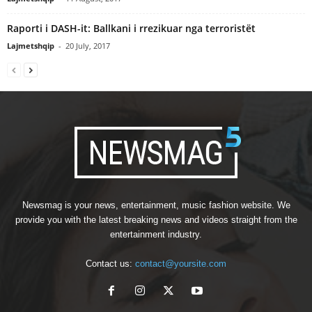
Raporti i DASH-it: Ballkani i rrezikuar nga terroristët
Lajmetshqip
-
20 July, 2017
Newsmag is your news, entertainment, music fashion website. We
provide you with the latest breaking news and videos straight from the
entertainment industry.
Contact us:
contact@yoursite.com