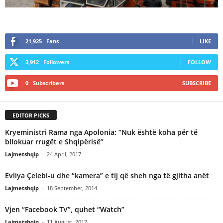
21,925
Fans
LIKE
3,912
Followers
FOLLOW
0
Subscribers
SUBSCRIBE
EDITOR PICKS
Kryeministri Rama nga Apolonia: “Nuk është koha për të
bllokuar rrugët e Shqipërisë”
Lajmetshqip
-
24 April, 2017
Evliya Çelebi-u dhe “kamera” e tij që sheh nga të gjitha anët
Lajmetshqip
-
18 September, 2014
Vjen “Facebook TV”, quhet “Watch”
Lajmetshqip
-
11 August, 2017