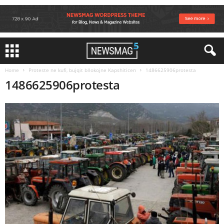
Home
Proteste ne kufi, bujqit bllokojne Kapshiticen
1486625906protesta
1486625906protesta