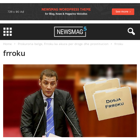
Home
Prokuroria belge, Frroku ka akuza per droge dhe prostitucion
frroku
frroku