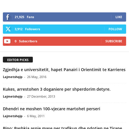
21,925
Fans
LIKE
3,912
Followers
FOLLOW
0
Subscribers
SUBSCRIBE
EDITOR PICKS
Zgjedhja e universitetit, hapet Panairi i Orientimit te Karrieres
Lajmetshqip
-
26 May, 2016
Kukes, arrestohen 3 doganiere per shperdorim detyre.
Lajmetshqip
-
27 December, 2013
Dhendri ne moshen 100-vjecare martohet perseri
Lajmetshqip
-
6 May, 2011
Bino: Bashkia asnje mase per trafikun dhe ndotjen ne Tirane