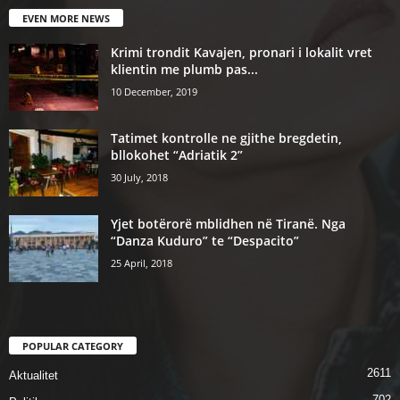
EVEN MORE NEWS
Krimi trondit Kavajen, pronari i lokalit vret
klientin me plumb pas...
10 December, 2019
Tatimet kontrolle ne gjithe bregdetin,
bllokohet “Adriatik 2”
30 July, 2018
Yjet botërorë mblidhen në Tiranë. Nga
“Danza Kuduro” te “Despacito”
25 April, 2018
POPULAR CATEGORY
2611
Aktualitet
702