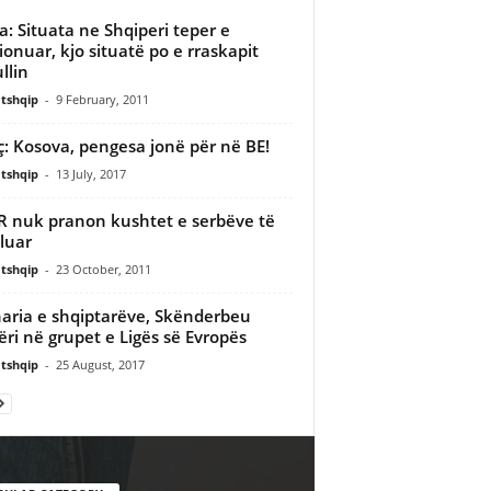
a: Situata ne Shqiperi teper e
ionuar, kjo situatë po e rraskapit
llin
tshqip
-
9 February, 2011
ç: Kosova, pengesa jonë për në BE!
tshqip
-
13 July, 2017
 nuk pranon kushtet e serbëve të
luar
tshqip
-
23 October, 2011
aria e shqiptarëve, Skënderbeu
ëri në grupet e Ligës së Evropës
tshqip
-
25 August, 2017