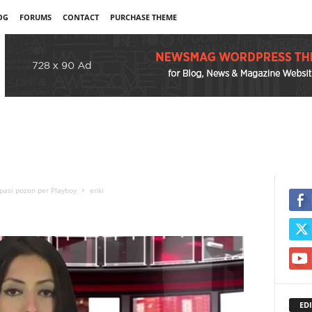
OG
FORUMS
CONTACT
PURCHASE THEME
pasi pozon per Playboy
enki
EDI