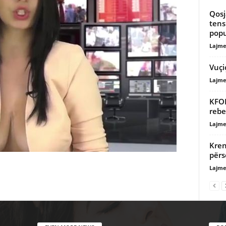
Qosj
tens
popu
Lajme
Vuçi
Lajme
KFOR
rebe
Lajme
Kren
përs
Lajme