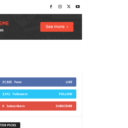
21,925
Fans
LIKE
3,912
Followers
FOLLOW
0
Subscribers
SUBSCRIBE
TOR PICKS