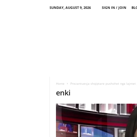
SUNDAY, AUGUST 9, 2026
SIGN IN / JOIN
BL
Home
Prezantuesja shqiptare pushohet nga lajmet 
enki