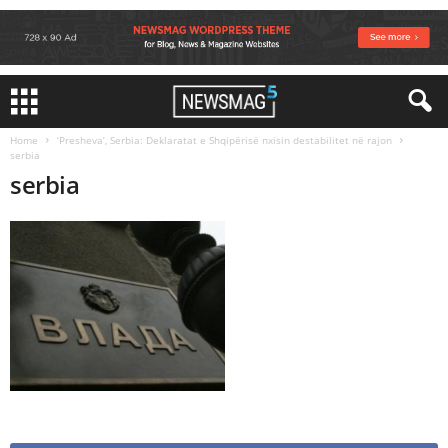
Home
‘Presheva’, Serbia: Deklaratat e Shqipërisë nxisin destabilitet në rajon
serbia
serbia