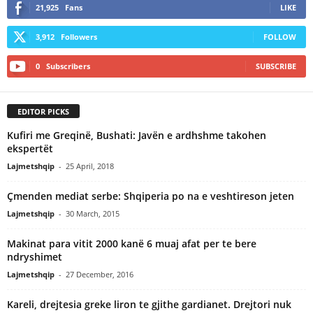
21,925
Fans
LIKE
3,912
Followers
FOLLOW
0
Subscribers
SUBSCRIBE
EDITOR PICKS
Kufiri me Greqinë, Bushati: Javën e ardhshme takohen
ekspertët
Lajmetshqip
-
25 April, 2018
Çmenden mediat serbe: Shqiperia po na e veshtireson jeten
Lajmetshqip
-
30 March, 2015
Makinat para vitit 2000 kanë 6 muaj afat per te bere
ndryshimet
Lajmetshqip
-
27 December, 2016
Kareli, drejtesia greke liron te gjithe gardianet. Drejtori nuk