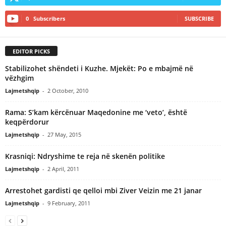
0
Subscribers
SUBSCRIBE
EDITOR PICKS
Stabilizohet shëndeti i Kuzhe. Mjekët: Po e mbajmë në
vëzhgim
Lajmetshqip
-
2 October, 2010
Rama: S’kam kërcënuar Maqedonine me ‘veto’, është
keqpërdorur
Lajmetshqip
-
27 May, 2015
Krasniqi: Ndryshime te reja në skenën politike
Lajmetshqip
-
2 April, 2011
Arrestohet gardisti qe qelloi mbi Ziver Veizin me 21 janar
Lajmetshqip
-
9 February, 2011