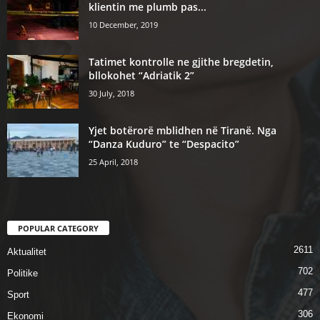
klientin me plumb pas...
10 December, 2019
Tatimet kontrolle ne gjithe bregdetin,
bllokohet “Adriatik 2”
30 July, 2018
Yjet botërorë mblidhen në Tiranë. Nga
“Danza Kuduro” te “Despacito”
25 April, 2018
POPULAR CATEGORY
2611
Aktualitet
702
Politike
477
Sport
306
Ekonomi