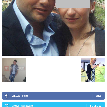
21,925
Fans
LIKE
3,912
Followers
FOLLOW