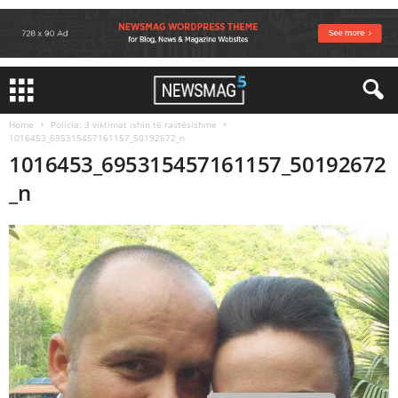
Home
Policia: 3 viktimat ishin të rastësishme
1016453_695315457161157_50192672_n
1016453_695315457161157_50192672
_n