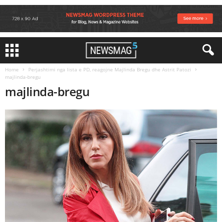
Home
Perjashtimi nga lista e PD, reagojne Majlinda Bregu dhe Astrit Patozi
majlinda-bregu
majlinda-bregu