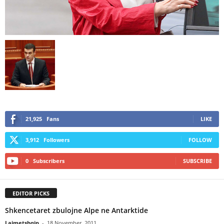
21,925
Fans
LIKE
3,912
Followers
FOLLOW
0
Subscribers
SUBSCRIBE
EDITOR PICKS
Shkencetaret zbulojne Alpe ne Antarktide
Lajmetshqip
-
18 November, 2011