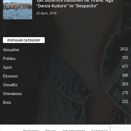
Yjet botërorë mblidhen në Tiranë. Nga
“Danza Kuduro” te “Despacito”
25 April, 2018
POPULAR CATEGORY
2611
Aktualitet
702
Politike
477
Sport
306
Ekonomi
303
ShowBiz
275
Shendetesi
222
Bota
Disclaimer
Privacy
Advertisement
Contact Us