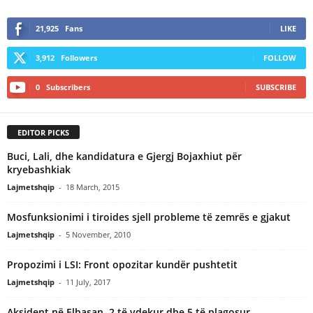
21,925
Fans
LIKE
3,912
Followers
FOLLOW
0
Subscribers
SUBSCRIBE
EDITOR PICKS
Buci, Lali, dhe kandidatura e Gjergj Bojaxhiut për
kryebashkiak
Lajmetshqip
-
18 March, 2015
Mosfunksionimi i tiroides sjell probleme të zemrës e gjakut
Lajmetshqip
-
5 November, 2010
Propozimi i LSI: Front opozitar kundër pushtetit
Lajmetshqip
-
11 July, 2017
Aksident në Elbasan, 2 të vdekur dhe 5 të plagosur