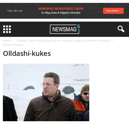
Home
Olldashi: Jemi mobilizuar per te mbajtur rruget nacionale te hapura
Olldashi-kukes
Olldashi-kukes