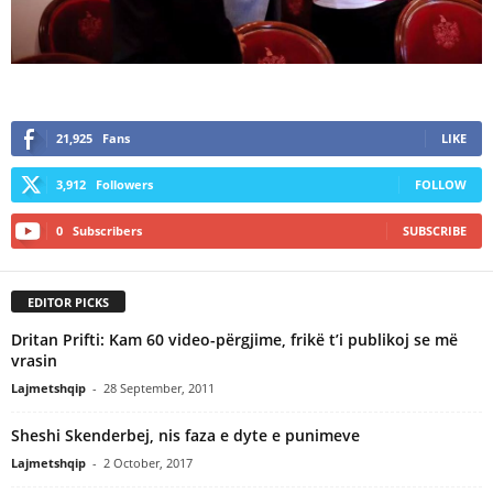
21,925
Fans
LIKE
3,912
Followers
FOLLOW
0
Subscribers
SUBSCRIBE
EDITOR PICKS
Dritan Prifti: Kam 60 video-përgjime, frikë t’i publikoj se më
vrasin
Lajmetshqip
-
28 September, 2011
Sheshi Skenderbej, nis faza e dyte e punimeve
Lajmetshqip
-
2 October, 2017