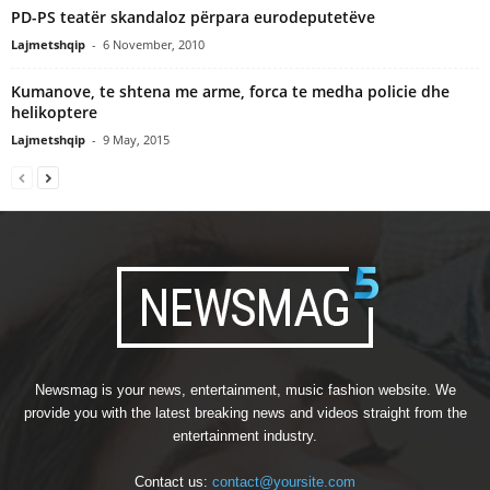
PD-PS teatër skandaloz përpara eurodeputetëve
Lajmetshqip
-
6 November, 2010
Kumanove, te shtena me arme, forca te medha policie dhe
helikoptere
Lajmetshqip
-
9 May, 2015
Newsmag is your news, entertainment, music fashion website. We
provide you with the latest breaking news and videos straight from the
entertainment industry.
Contact us:
contact@yoursite.com