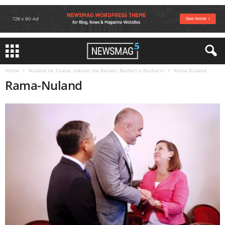
Home
Nuland ne Tirane, takime me Ramen, Bashen e Bushatin
Rama-Nuland
Rama-Nuland