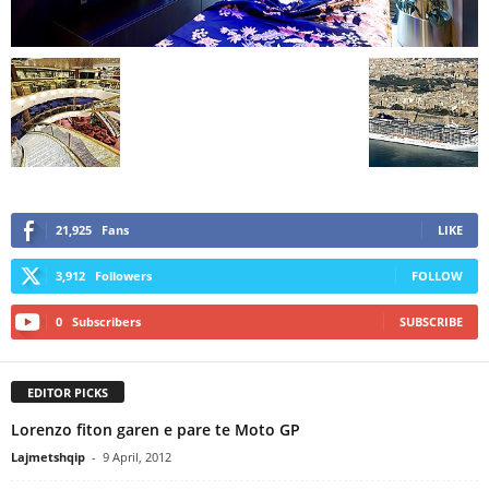
21,925
Fans
LIKE
3,912
Followers
FOLLOW
0
Subscribers
SUBSCRIBE
EDITOR PICKS
Lorenzo fiton garen e pare te Moto GP
Lajmetshqip
-
9 April, 2012