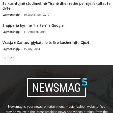
Sa kushtojnë studimet në Tiranë dhe rrethe per nje fakultet te
dyte
Lajmetshqip
-
10 September, 2010
Shqiperia hyn ne “harten” e Google
Lajmetshqip
-
11 October, 2014
Vrasja e Santos, gjykata le te lire kusherinjte Gjozi
Lajmetshqip
-
15 July, 2014
Newsmag is your news, entertainment, music fashion website. We
provide you with the latest breaking news and videos straight from the