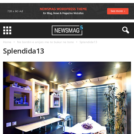
Home
Ne bordin e anijes me te bukur ne bote
Splendida13
Splendida13