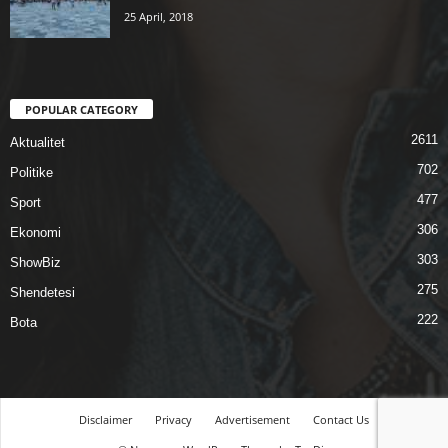
25 April, 2018
POPULAR CATEGORY
2611
Aktualitet
702
Politike
477
Sport
306
Ekonomi
303
ShowBiz
275
Shendetesi
222
Bota
Disclaimer
Privacy
Advertisement
Contact Us